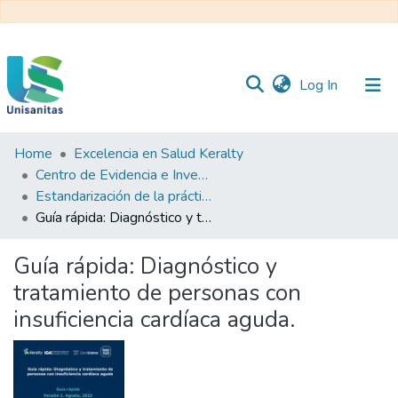
(current)
Log In
Home
Excelencia en Salud Keralty
Inicio
Web
Centro de Evidencia e Investigación para las Decisiones en Salud – CEIDS
Unisanitas
Web
Estandarización de la práctica clínica
Biblioteca
Guía rápida: Diagnóstico y tratamiento de personas con insuficiencia cardíaca aguda.
Guía rápida: Diagnóstico y
tratamiento de personas con
insuficiencia cardíaca aguda.