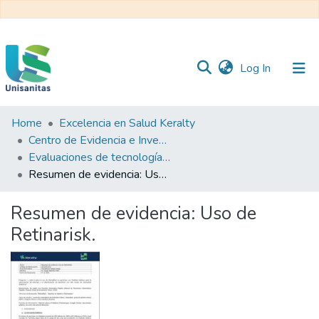
(current)
Log In
Home
Excelencia en Salud Keralty
Inicio
Web
Centro de Evidencia e Investigación para las Decisiones en Salud – CEIDS
Unisanitas
Web
Evaluaciones de tecnología sanitaria
Biblioteca
Resumen de evidencia: Uso de Retinarisk.
Resumen de evidencia: Uso de
Retinarisk.