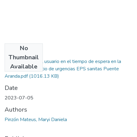
No
Files
Thumbnail
Satisfacción del usuario en el tiempo de espera en la
Available
atención del servicio de urgencias EPS sanitas Puente
Aranda.pdf
(1016.13 KB)
Date
2023-07-05
Authors
Pinzón Mateus, Maryi Daniela