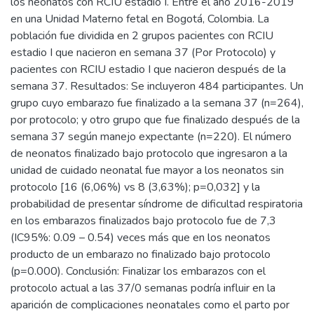
los neonatos con RCIU estadio I. Entre el año 2016-2019
en una Unidad Materno fetal en Bogotá, Colombia. La
población fue dividida en 2 grupos pacientes con RCIU
estadio I que nacieron en semana 37 (Por Protocolo) y
pacientes con RCIU estadio I que nacieron después de la
semana 37. Resultados: Se incluyeron 484 participantes. Un
grupo cuyo embarazo fue finalizado a la semana 37 (n=264),
por protocolo; y otro grupo que fue finalizado después de la
semana 37 según manejo expectante (n=220). El número
de neonatos finalizado bajo protocolo que ingresaron a la
unidad de cuidado neonatal fue mayor a los neonatos sin
protocolo [16 (6,06%) vs 8 (3,63%); p=0,032] y la
probabilidad de presentar síndrome de dificultad respiratoria
en los embarazos finalizados bajo protocolo fue de 7,3
(IC95%: 0.09 – 0.54) veces más que en los neonatos
producto de un embarazo no finalizado bajo protocolo
(p=0.000). Conclusión: Finalizar los embarazos con el
protocolo actual a las 37/0 semanas podría influir en la
aparición de complicaciones neonatales como el parto por