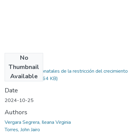
No
Files
Thumbnail
Resultados neonatales de la restricción del crecimiento
Available
intrauterino.pdf
(264 KB)
Date
2024-10-25
Authors
Vergara Segrera, Ileana Virginia
Torres, John Jairo