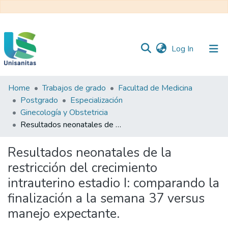
(current)
Log In
Home
Trabajos de grado
Facultad de Medicina
Inicio
Web
Postgrado
Especialización
Unisanitas
Web
Ginecología y Obstetricia
Biblioteca
Resultados neonatales de la restricción del crecimiento intrauterino estadio I: comparando la finalización a la semana 37 versus manejo expectante.
Resultados neonatales de la
restricción del crecimiento
intrauterino estadio I: comparando la
finalización a la semana 37 versus
manejo expectante.