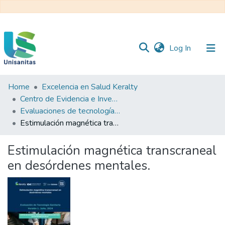
(current)
Log In
Home
Excelencia en Salud Keralty
Inicio
Web
Centro de Evidencia e Investigación para las Decisiones en Salud – CEIDS
Unisanitas
Web
Evaluaciones de tecnología sanitaria
Biblioteca
Estimulación magnética transcraneal en desórdenes mentales.
Estimulación magnética transcraneal
en desórdenes mentales.