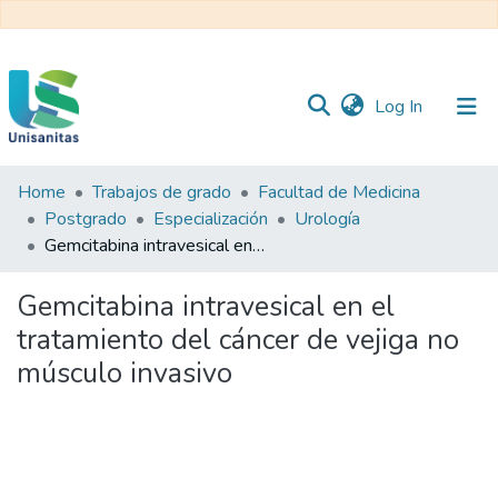
(current)
Log In
Home
Trabajos de grado
Facultad de Medicina
Inicio
Web
Postgrado
Especialización
Urología
Unisanitas
Web
Gemcitabina intravesical en el tratamiento del cáncer de vejiga no músculo invasivo
Biblioteca
Gemcitabina intravesical en el
tratamiento del cáncer de vejiga no
músculo invasivo