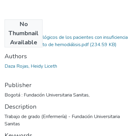
No
Files
Thumbnail
Aspectos psicológicos de los pacientes con insuficiencia
Available
renal en tratamiento de hemodiálisis.pdf
(234.59 KB)
Authors
Daza Rojas, Heidy Liceth
Publisher
Bogotá : Fundación Universitaria Sanitas,
Description
Trabajo de grado (Enfermería) - Fundación Universitaria
Sanitas
Keywords