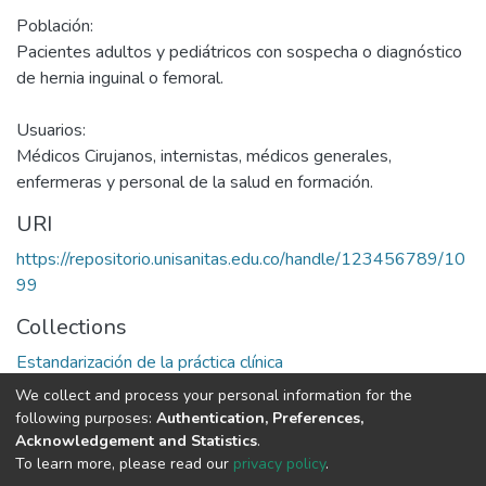
Población:
Pacientes adultos y pediátricos con sospecha o diagnóstico
de hernia inguinal o femoral.
Usuarios:
Médicos Cirujanos, internistas, médicos generales,
enfermeras y personal de la salud en formación.
URI
https://repositorio.unisanitas.edu.co/handle/123456789/10
99
Collections
Estandarización de la práctica clínica
We collect and process your personal information for the
Full item page
following purposes:
Authentication, Preferences,
Acknowledgement and Statistics
.
To learn more, please read our
privacy policy
.
DSpace software
copyright © 2002-2026
LYRASIS