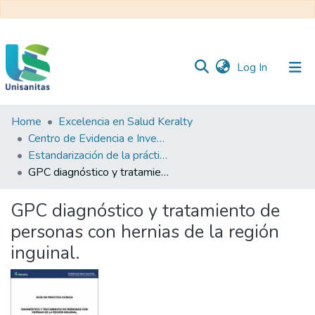
(current)
Log In
Home
Excelencia en Salud Keralty
Inicio
Web
Centro de Evidencia e Investigación para las Decisiones en Salud – CEIDS
Unisanitas
Web
Estandarización de la práctica clínica
Biblioteca
GPC diagnóstico y tratamiento de personas con hernias de la región inguinal.
GPC diagnóstico y tratamiento de
personas con hernias de la región
inguinal.