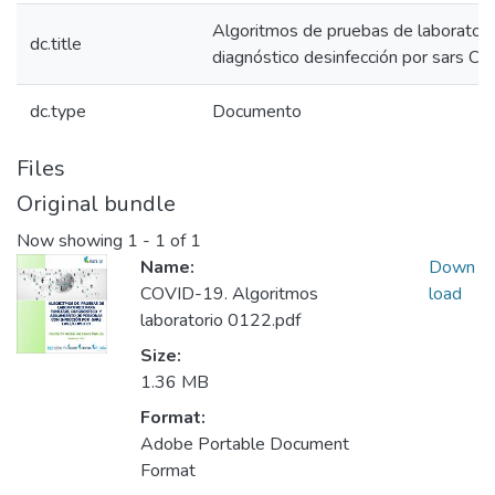
Algoritmos de pruebas de laboratorio
dc.title
diagnóstico desinfección por sars Co
dc.type
Documento
Files
Original bundle
Now showing
1 - 1 of 1
Name:
Down
COVID-19. Algoritmos
load
laboratorio 0122.pdf
Size:
1.36 MB
Format:
Adobe Portable Document
Format