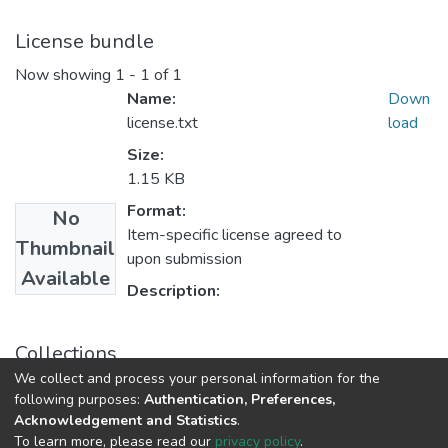
License bundle
Now showing
1 - 1 of 1
Name:
Down
license.txt
load
Size:
1.15 KB
Format:
No
Item-specific license agreed to
Thumbnail
upon submission
Available
Description:
Collections
We collect and process your personal information for the
Estandarización de la práctica clínica
following purposes:
Authentication, Preferences,
Acknowledgement and Statistics
.
To learn more, please read our
privacy policy
.