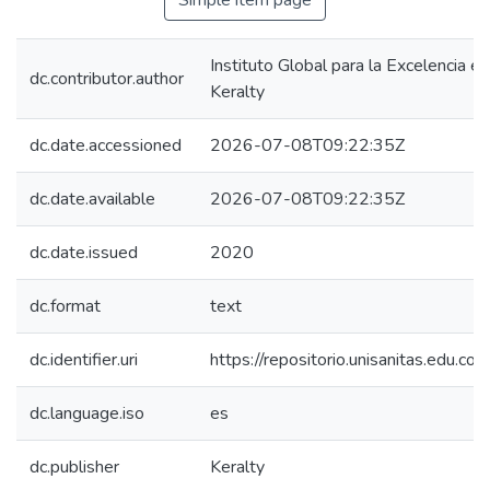
Simple item page
Instituto Global para la Excelencia e
dc.contributor.author
Keralty
dc.date.accessioned
2026-07-08T09:22:35Z
dc.date.available
2026-07-08T09:22:35Z
dc.date.issued
2020
dc.format
text
dc.identifier.uri
https://repositorio.unisanitas.edu
dc.language.iso
es
dc.publisher
Keralty