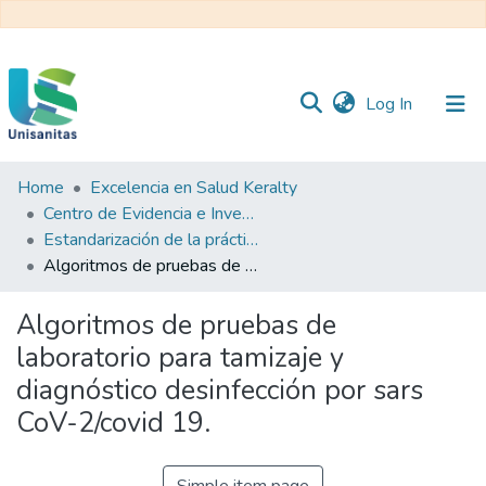
(current)
Log In
Home
Excelencia en Salud Keralty
Inicio
Web
Centro de Evidencia e Investigación para las Decisiones en Salud – CEIDS
Unisanitas
Web
Estandarización de la práctica clínica
Biblioteca
Algoritmos de pruebas de laboratorio para tamizaje y diagnóstico desinfección por sars CoV-2/covid 19.
Algoritmos de pruebas de
laboratorio para tamizaje y
diagnóstico desinfección por sars
CoV-2/covid 19.