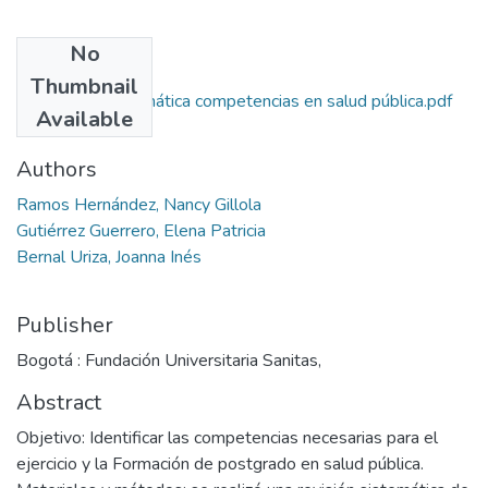
No
Files
Thumbnail
Revisión sistemática competencias en salud pública.pdf
Available
(824.27 KB)
Authors
Ramos Hernández, Nancy Gillola
Gutiérrez Guerrero, Elena Patricia
Bernal Uriza, Joanna Inés
Publisher
Bogotá : Fundación Universitaria Sanitas,
Abstract
Objetivo: Identificar las competencias necesarias para el
ejercicio y la Formación de postgrado en salud pública.