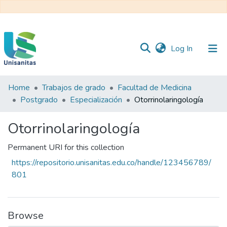
(current)
Log In
Home
Trabajos de grado
Facultad de Medicina
Inicio
Web
Postgrado
Especialización
Otorrinolaringología
Unisanitas
Web
Biblioteca
Otorrinolaringología
Permanent URI for this collection
https://repositorio.unisanitas.edu.co/handle/123456789/
801
Browse