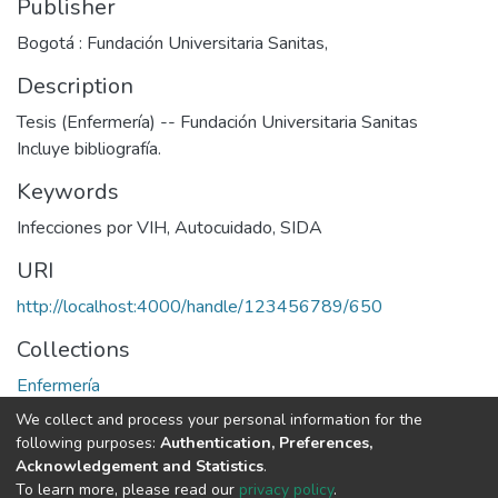
Publisher
Bogotá : Fundación Universitaria Sanitas,
Description
Tesis (Enfermería) -- Fundación Universitaria Sanitas
Incluye bibliografía.
Keywords
Infecciones por VIH
,
Autocuidado
,
SIDA
URI
http://localhost:4000/handle/123456789/650
Collections
Enfermería
We collect and process your personal information for the
Full item page
following purposes:
Authentication, Preferences,
Acknowledgement and Statistics
.
To learn more, please read our
privacy policy
.