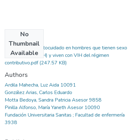
No
Files
Thumbnail
Prácticas de autocuidado en hombres que tienen sexo
Available
con hombres (HSH) y viven con VIH del régimen
contributivo.pdf
(247.57 KB)
Authors
Ardila Mahecha, Luz Aida 10091
González Arias, Carlos Eduardo
Motta Bedoya, Sandra Patricia Asesor 9858
Pinilla Alfonso, María Yaneth Asesor 10090
Fundación Universitaria Sanitas ; Facultad de enfermería
3938