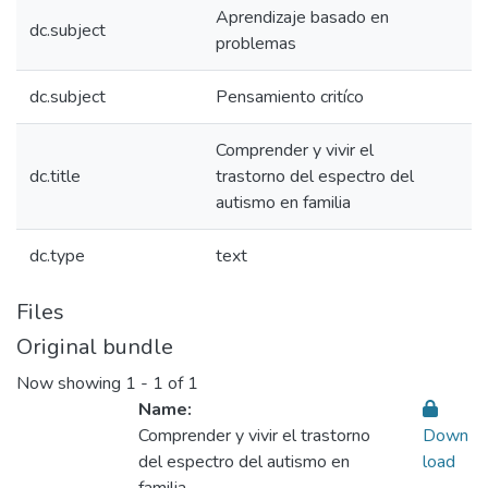
Aprendizaje basado en
dc.subject
problemas
dc.subject
Pensamiento critíco
Comprender y vivir el
dc.title
trastorno del espectro del
autismo en familia
dc.type
text
Files
Original bundle
Now showing
1 - 1 of 1
Name:
Comprender y vivir el trastorno
Down
del espectro del autismo en
load