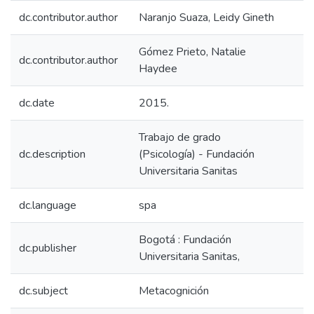
dc.contributor.author
Naranjo Suaza, Leidy Gineth
Gómez Prieto, Natalie
dc.contributor.author
Haydee
dc.date
2015.
Trabajo de grado
dc.description
(Psicología) - Fundación
Universitaria Sanitas
dc.language
spa
Bogotá : Fundación
dc.publisher
Universitaria Sanitas,
dc.subject
Metacognición