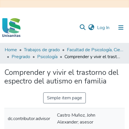
(current)
Log In
Home
Trabajos de grado
Facultad de Psicología, Ciencias Sociales y de la Educación
Inicio
Web
Pregrado
Psicología
Comprender y vivir el trastorno del espectro del autismo en familia
Unisanitas
Web
Biblioteca
Comprender y vivir el trastorno del
espectro del autismo en familia
Simple item page
Castro Muñoz, John
dc.contributor.advisor
Alexander; asesor