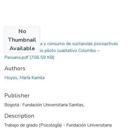
No
Files
Thumbnail
Historias de vida y consumo de sustancias psicoactivas
Available
en Jóvenes. Estudio piloto cualitativo Colombo –
Peruano.pdf
(706.59 KB)
Authors
Hoyos, María Kamila
Publisher
Bogotá : Fundación Universitaria Sanitas,
Description
Trabajo de grado (Psicología) - Fundación Universitaria