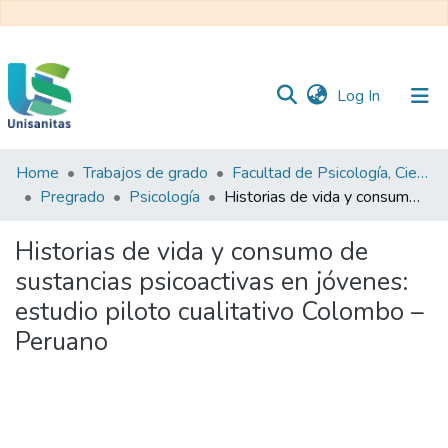
(current)
Log In
Home
Trabajos de grado
Facultad de Psicología, Ciencias Sociales y de la Educación
Inicio
Web
Pregrado
Psicología
Historias de vida y consumo de sustancias psicoactivas en jóvenes: estudio piloto cualitativo Colombo – Peruano
Unisanitas
Web
Biblioteca
Historias de vida y consumo de
sustancias psicoactivas en jóvenes:
estudio piloto cualitativo Colombo –
Peruano