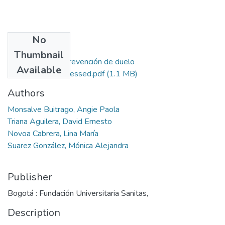
No
Files
Thumbnail
Protocolo de prevención de duelo
Available
patológico_compressed.pdf
(1.1 MB)
Authors
Monsalve Buitrago, Angie Paola
Triana Aguilera, David Ernesto
Novoa Cabrera, Lina María
Suarez González, Mónica Alejandra
Publisher
Bogotá : Fundación Universitaria Sanitas,
Description