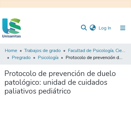
(current)
Log In
Home
Trabajos de grado
Facultad de Psicología, Ciencias Sociales y de la Educación
Inicio
Web
Pregrado
Psicología
Protocolo de prevención de duelo patológico: unidad de cuidados paliativos pediátrico
Unisanitas
Web
Biblioteca
Protocolo de prevención de duelo
patológico: unidad de cuidados
paliativos pediátrico