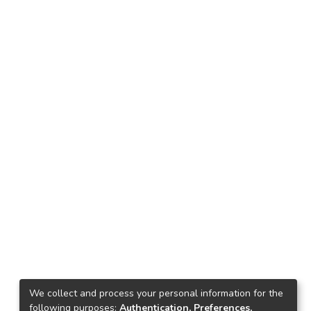
We collect and process your personal information for the
following purposes:
Authentication, Preferences,