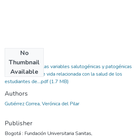
No
Files
Thumbnail
Relacion entre las variables salutogénicas y patogénicas
Available
sobre la calidad de vida relacionada con la salud de los
estudiantes de....pdf
(1.7 MB)
Authors
Gutiérrez Correa, Verónica del Pilar
Publisher
Bogotá : Fundación Universitaria Sanitas,