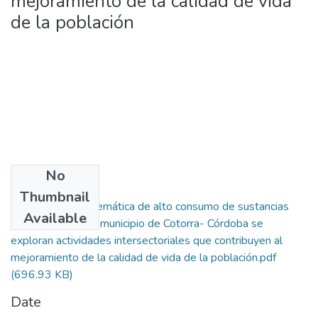
mejoramiento de la calidad de vida
de la población
No
Files
Thumbnail
Desde la problemática de alto consumo de sustancias
Available
psicoactivas en el municipio de Cotorra- Córdoba se
exploran actividades intersectoriales que contribuyen al
mejoramiento de la calidad de vida de la población.pdf
(696.93 KB)
Date