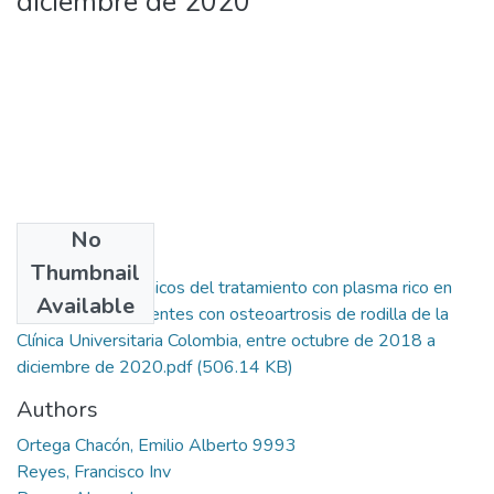
diciembre de 2020
No
Files
Thumbnail
Desenlaces clínicos del tratamiento con plasma rico en
Available
plaquetas en pacientes con osteoartrosis de rodilla de la
Clínica Universitaria Colombia, entre octubre de 2018 a
diciembre de 2020.pdf
(506.14 KB)
Authors
Ortega Chacón, Emilio Alberto 9993
Reyes, Francisco Inv