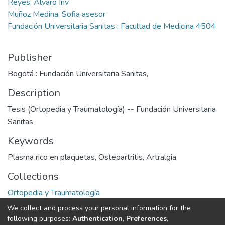
Reyes, Alvaro Inv
Muñoz Medina, Sofia asesor
Fundación Universitaria Sanitas ; Facultad de Medicina 4504
Publisher
Bogotá : Fundación Universitaria Sanitas,
Description
Tesis (Ortopedia y Traumatología) -- Fundación Universitaria
Sanitas
Keywords
Plasma rico en plaquetas
,
Osteoartritis
,
Artralgia
Collections
Ortopedia y Traumatología
We collect and process your personal information for the
Full item page
following purposes:
Authentication, Preferences,