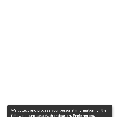
We collect and process your personal information for the
following purposes:
Authentication, Preferences,