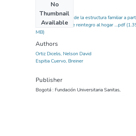
No
Files
Thumbnail
Reorganización de la estructura familiar a part
Available
de experiencias de reintegro al hogar ....pdf
(1.3
MB)
Authors
Ortiz Dicelis, Nelson David
Espitia Cuervo, Breiner
Publisher
Bogotá : Fundación Universitaria Sanitas,