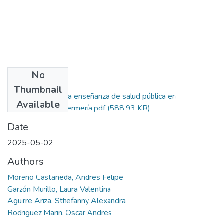
No
Files
Thumbnail
Tendencias en la enseñanza de salud pública en
Available
programas de enfermería.pdf
(588.93 KB)
Date
2025-05-02
Authors
Moreno Castañeda, Andres Felipe
Garzón Murillo, Laura Valentina
Aguirre Ariza, Sthefanny Alexandra
Rodriguez Marin, Oscar Andres