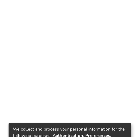
We collect and process your personal information for the
following purposes:
Authentication, Preferences,