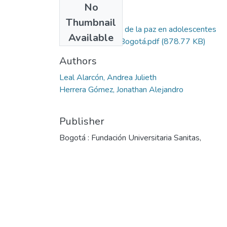
No
Files
Thumbnail
Fenomenología de la paz en adolescentes
Available
escolarizados en Bogotá.pdf
(878.77 KB)
Authors
Leal Alarcón, Andrea Julieth
Herrera Gómez, Jonathan Alejandro
Publisher
Bogotá : Fundación Universitaria Sanitas,