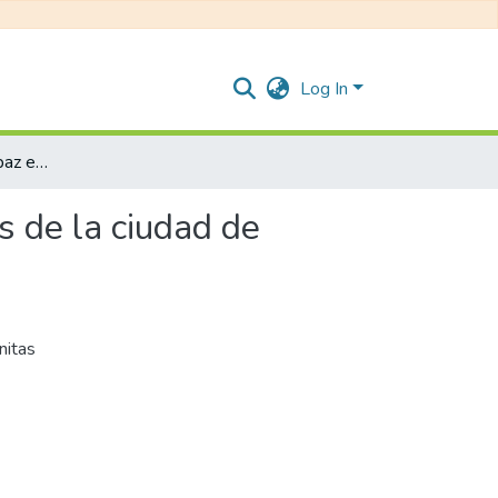
Log In
Fenomenología de la paz en adolescentes escolarizados de la ciudad de Bogotá
 de la ciudad de
nitas