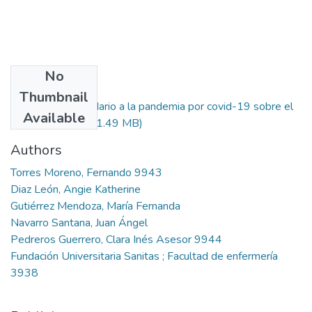
No
Files
Thumbnail
Impacto secundario a la pandemia por covid-19 sobre el
Available
aprendizaje....pdf
(1.49 MB)
Authors
Torres Moreno, Fernando 9943
Diaz León, Angie Katherine
Gutiérrez Mendoza, María Fernanda
Navarro Santana, Juan Ángel
Pedreros Guerrero, Clara Inés Asesor 9944
Fundación Universitaria Sanitas ; Facultad de enfermería
3938