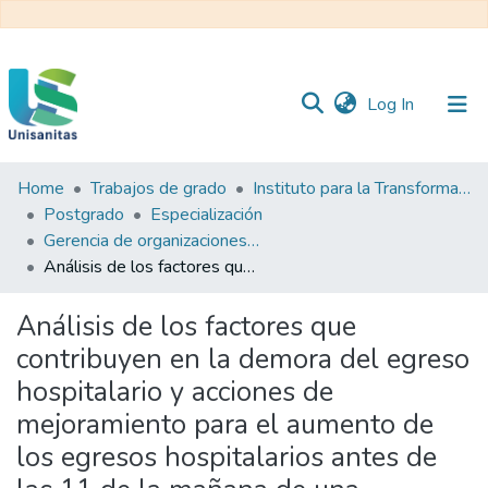
(current)
Log In
Home
Trabajos de grado
Instituto para la Transformación y el Desarrollo Sanitario - ITDS
Inicio
Web
Postgrado
Especialización
Unisanitas
Web
Gerencia de organizaciones del sector salud
Biblioteca
Análisis de los factores que contribuyen en la demora del egreso hospitalario y acciones de mejoramiento para el aumento de los egresos hospitalarios antes de las 11 de la mañana de una institución de salud de alta complejidad
Análisis de los factores que
contribuyen en la demora del egreso
hospitalario y acciones de
mejoramiento para el aumento de
los egresos hospitalarios antes de