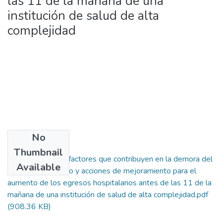
las 11 de la mañana de una
institución de salud de alta
complejidad
No
Files
Thumbnail
Análisis de los factores que contribuyen en la demora del
Available
egreso hospitalario y acciones de mejoramiento para el
aumento de los egresos hospitalarios antes de las 11 de la
mañana de una institución de salud de alta complejidad.pdf
(908.36 KB)