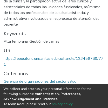
de la clínica y la participación activa de jefes clínicos y
asistenciales de todas las unidades funcionales, así mismo
de todos los profesionales de la salud asistencial y
administrativa involucrados en el proceso de atención del
paciente.
Keywords
Alta temprana
,
Gestión de camas
URI
https://repositorio.unisanitas.edu.co/handle/123456789/77
1
Collections
Gerencia de organizaciones del sector salud
We collect and process your personal information for the
Full item page
following purposes:
Authentication, Preferences,
Acknowledgement and Statistics
.
To learn more, please read our
privacy policy
.
DSpace software
copyright © 2002-2026
LYRASIS