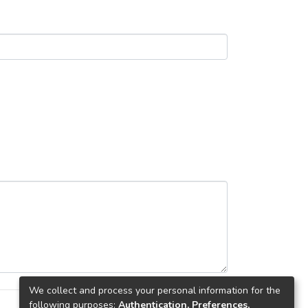
We collect and process your personal information for the
following purposes:
Authentication, Preferences,