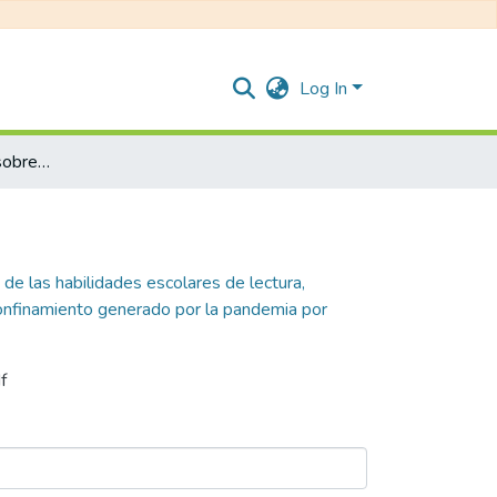
Log In
Revisión documental sobre el desarrollo de las habilidades escolares de lectura, escritura y cálculo, de los niños y niñas en etapa escolar que tuvieron educación mediada por las TIC, durante el confinamiento generado por la pandemia por COVID-19 /
de las habilidades escolares de lectura,
 confinamiento generado por la pandemia por
f