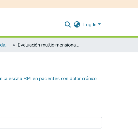
Log In
Medicina del Dolor y Cuidados Paliativos
Evaluación multidimensional del dolor con la escala BPI en pacientes con dolor crónico en manejo ambulatorio con infusión de lidocaína
n la escala BPI en pacientes con dolor crónico