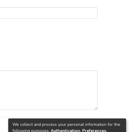
We collect and process your personal information for the
Back
Request copy
following purposes:
Authentication, Preferences,