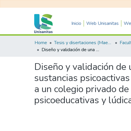
Inicio
Web Unisanitas
Web
Home
Tesis y disertaciones (Maestrías)
Diseño y validación de una estrategia de prevención del consumo de sustancias psicoactivas (SPA) para niños entre los 8 y 12 años pertenecientes a un colegio privado de Bogotá, a través del entrenamiento de herramientas psicoeducativas y lúdicas a sus docentes
Diseño y validación de
sustancias psicoactivas
a un colegio privado d
psicoeducativas y lúdic