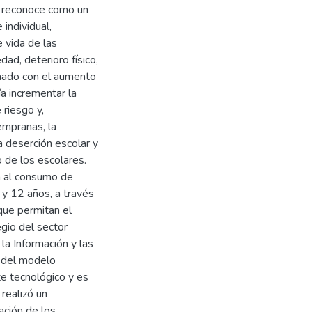
se reconoce como un
individual,
e vida de las
d, deterioro físico,
onado con el aumento
a incrementar la
riesgo y,
empranas, la
a deserción escolar y
o de los escolares.
n al consumo de
 y 12 años, a través
que permitan el
egio del sector
la Información y las
e del modelo
te tecnológico y es
realizó un
zación de los