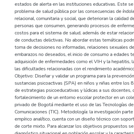
estados de alerta en las instituciones educativas. Este 
problema de salud pública por las consecuencias de índole 
relacional, comunitaria y social, que deterioran la calidad d
personas que consumen, generando procesos de enfermeda
costos para el sistema de salud, además de estar relaci
de conductas delictivas. No abordar estas temáticas podrí
toma de decisiones no informadas, relaciones sexuales de 
embarazos no deseados, el inicio de consumo a edades t
adquisición de enfermedades como el VIH y la hepatitis, l
las dificultades relacionadas con el rendimiento académic
Objetivo: Diseñar y validar un programa para la prevenció
sustancias psicoactivas (SPA) en niños y niñas entre los 8
de estrategias psicoeducativas y lúdicas a sus docentes, 
fortalecimiento de un entorno escolar protector en un col
privado de Bogotá mediante el uso de las Tecnologías de 
Comunicaciones (TIC). Metodología: la investigación part
empírico analítico, cuenta con un diseño técnico con sopor
de corte mixto. Para alcanzar los objetivos propuestos se 
diagnóstico situacional en población escolar y la caracteri