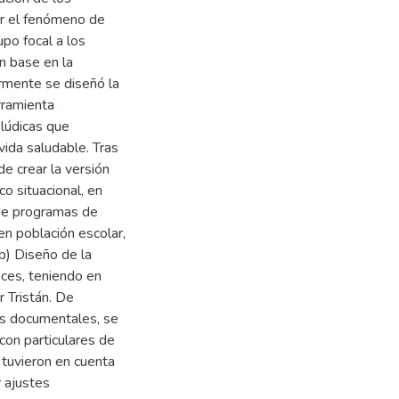
ir el fenómeno de
po focal a los
n base en la
rmente se diseñó la
rramienta
 lúdicas que
ida saludable. Tras
de crear la versión
co situacional, en
 de programas de
n población escolar,
(b) Diseño de la
eces, teniendo en
 Tristán. De
es documentales, se
 con particulares de
 tuvieron en cuenta
r ajustes