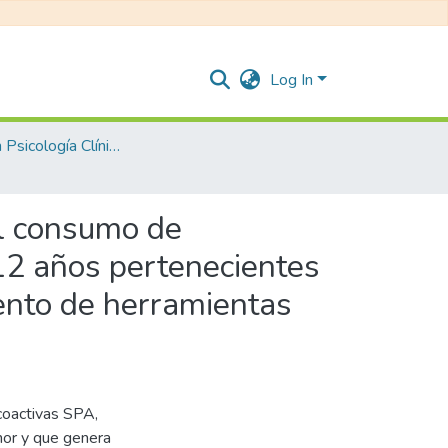
Log In
Maestría en Psicología Clínica y de la Salud
el consumo de
 12 años pertenecientes
iento de herramientas
coactivas SPA,
nor y que genera