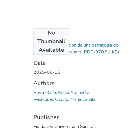
No
Files
Thumbnail
Diseño y validación de una estrategia de
Available
prevención del consumo...PDF
(970.91 KB)
Date
2025-06-15
Authors
Parra Marín, Paula Alejandra
Velásquez Osorio, María Camila
Publisher
Fundación Universitaria Sanit as