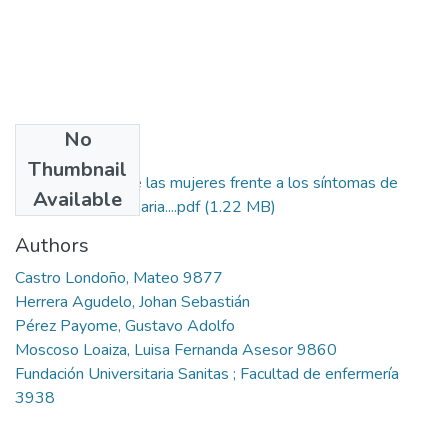
No
Files
Thumbnail
Experiencias de las mujeres frente a los síntomas de
Available
enfermedad coronaria....pdf
(1.22 MB)
Authors
Castro Londoño, Mateo 9877
Herrera Agudelo, Johan Sebastián
Pérez Payome, Gustavo Adolfo
Moscoso Loaiza, Luisa Fernanda Asesor 9860
Fundación Universitaria Sanitas ; Facultad de enfermería
3938