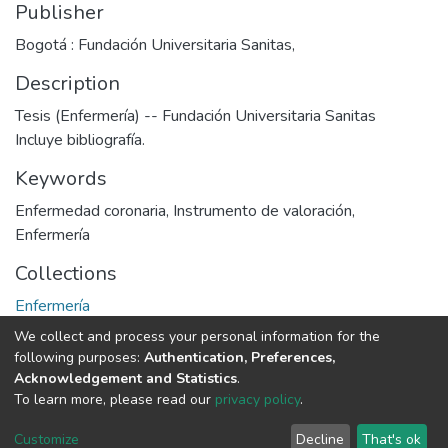
Publisher
Bogotá : Fundación Universitaria Sanitas,
Description
Tesis (Enfermería) -- Fundación Universitaria Sanitas
Incluye bibliografía.
Keywords
Enfermedad coronaria
,
Instrumento de valoración
,
Enfermería
Collections
Enfermería
We collect and process your personal information for the
Full item page
following purposes:
Authentication, Preferences,
Acknowledgement and Statistics
.
To learn more, please read our
privacy policy
.
DSpace software
copyright © 2002-2026
LYRASIS
Cookie
Privacy
End User
Send
Customize
Decline
That's ok