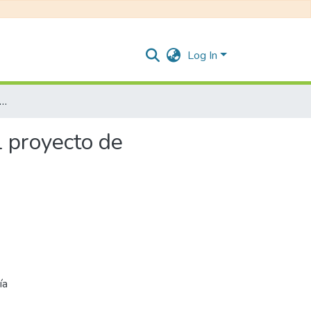
Log In
de investigación en el marco de la ejecución del proyecto de investigación “EMICARE” /
l proyecto de
ía