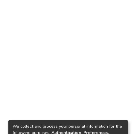
We collect and process your personal information for the
following purposes:
Authentication, Preferences,