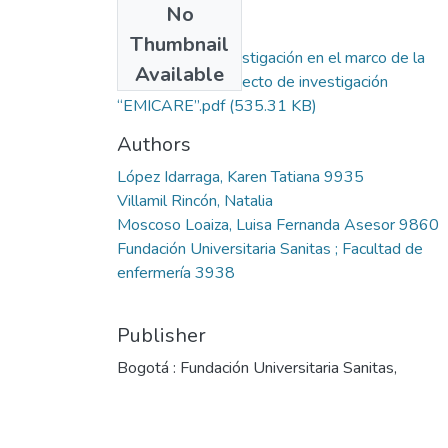
No
Files
Thumbnail
Informe de investigación en el marco de la
Available
ejecución del proyecto de investigación
“EMICARE”.pdf
(535.31 KB)
Authors
López Idarraga, Karen Tatiana 9935
Villamil Rincón, Natalia
Moscoso Loaiza, Luisa Fernanda Asesor 9860
Fundación Universitaria Sanitas ; Facultad de
enfermería 3938
Publisher
Bogotá : Fundación Universitaria Sanitas,