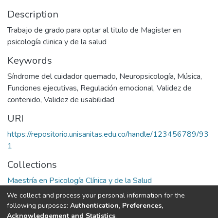
Description
Trabajo de grado para optar al titulo de Magister en
psicología clinica y de la salud
Keywords
Síndrome del cuidador quemado
,
Neuropsicología
,
Música
,
Funciones ejecutivas
,
Regulación emocional
,
Validez de
contenido
,
Validez de usabilidad
URI
https://repositorio.unisanitas.edu.co/handle/123456789/93
1
Collections
Maestría en Psicología Clínica y de la Salud
We collect and process your personal information for the
Full item page
following purposes:
Authentication, Preferences,
Acknowledgement and Statistics
.