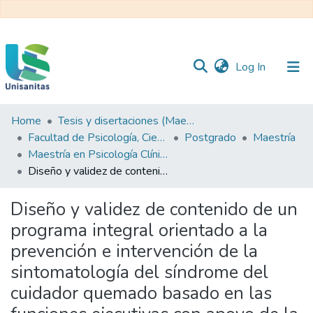
(current)
Log In
Home
Tesis y disertaciones (Maestrías)
Inicio
Web
Facultad de Psicología, Ciencias Sociales y de la Educación
Postgrado
Maestría
Unisanitas
Web
Maestría en Psicología Clínica y de la Salud
Biblioteca
Diseño y validez de contenido de un programa integral orientado a la prevención e intervención de la sintomatología del síndrome del cuidador quemado basado en las funciones ejecutivas con apoyo de la música
Diseño y validez de contenido de un
programa integral orientado a la
prevención e intervención de la
sintomatología del síndrome del
cuidador quemado basado en las