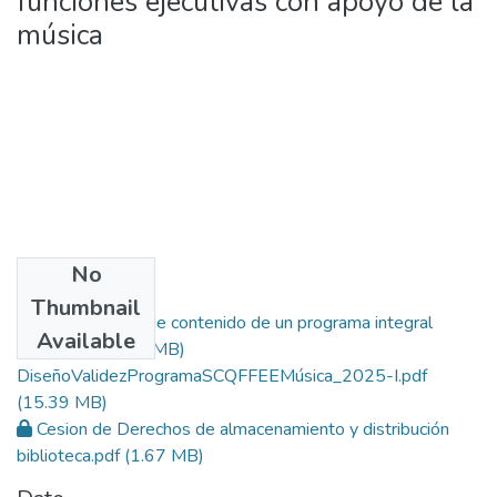
funciones ejecutivas con apoyo de la
música
No
Files
Thumbnail
Diseño y validez de contenido de un programa integral
Available
orientado
(15.39 MB)
DiseñoValidezProgramaSCQFFEEMúsica_2025-I.pdf
(15.39 MB)
Cesion de Derechos de almacenamiento y distribución
biblioteca.pdf
(1.67 MB)