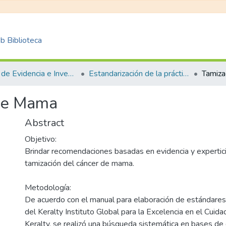
 Biblioteca
Centro de Evidencia e Investigación para las Decisiones en Salud – CEIDS
Estandarización de la práctica clínica
 de Mama
Abstract
Objetivo:
Brindar recomendaciones basadas en evidencia y experticia
tamización del cáncer de mama.
Metodología:
De acuerdo con el manual para elaboración de estándares d
del Keralty Instituto Global para la Excelencia en el Cuida
Keralty, se realizó una búsqueda sistemática en bases d