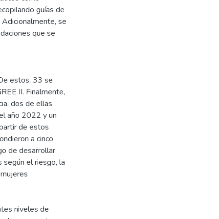
ecopilando guías de
s. Adicionalmente, se
ndaciones que se
 De estos, 33 se
GREE II. Finalmente,
ia, dos de ellas
el año 2022 y un
artir de estos
ndieron a cinco
go de desarrollar
según el riesgo, la
a mujeres
ntes niveles de