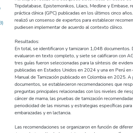
Tripdatabase, Epistemonikos, Lilacs, Medline y Embase, r
9
práctica clínica (GPC) publicadas en los últimos cinco año
realizó un consenso de expertos para establecer recome
B)
pudiesen implementar de acuerdo al contexto clínico.
Resultados:
En total, se identificaron y tamizaron 1,048 documentos.
evaluaron en texto completo, y siete se calificaron con A
tres guías fueron seleccionadas para la síntesis de evidenc
o
publicadas en Estados Unidos en 2024 y una en Perú en 
Manual de Tamización publicado en Colombia en 2025. A p
documentos, se establecieron recomendaciones que respo
preguntas principales relacionadas con los niveles de ries
cáncer de mama, las pruebas de tamización recomendadas 
periodicidad de las mismas y estrategias específicas par
embarazadas y en lactancia.
Las recomendaciones se organizaron en función de difere