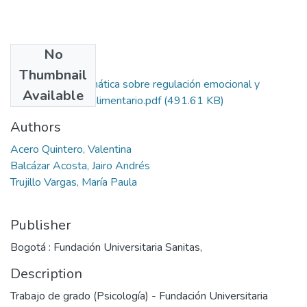
No
Files
Thumbnail
Revisión sistemática sobre regulación emocional y
Available
comportamiento alimentario.pdf
(491.61 KB)
Authors
Acero Quintero, Valentina
Balcázar Acosta, Jairo Andrés
Trujillo Vargas, María Paula
Publisher
Bogotá : Fundación Universitaria Sanitas,
Description
Trabajo de grado (Psicología) - Fundación Universitaria