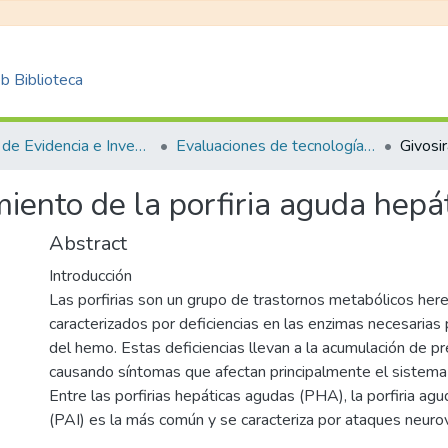
 Biblioteca
Centro de Evidencia e Investigación para las Decisiones en Salud – CEIDS
Evaluaciones de tecnología sanitaria
miento de la porfiria aguda hepát
Abstract
Introducción
Las porfirias son un grupo de trastornos metabólicos here
caracterizados por deficiencias en las enzimas necesarias p
del hemo. Estas deficiencias llevan a la acumulación de pr
causando síntomas que afectan principalmente el sistema n
Entre las porfirias hepáticas agudas (PHA), la porfiria ag
(PAI) es la más común y se caracteriza por ataques neuro