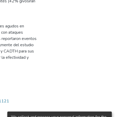
ntes (42% givosirán
ques agudos en
s con ataques
s reportaron eventos
almente del estudio
E y CADTH para sus
la efectividad y
/1121
We collect and process your personal information for the