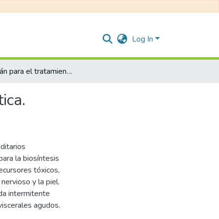
Log In
Givosirán para el tratamiento de la porfiria aguda hepática.
ica.
ditarios
ara la biosíntesis
ecursores tóxicos,
ervioso y la piel.
uda intermitente
viscerales agudos.