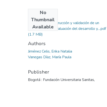
No
Files
Thumbnail
Proyecto Construcción y validación de un
Available
instrumento de evaluación del desarrollo y....pdf
(1.7 MB)
Authors
Jiménez Celis, Erika Natalia
Vanegas Díaz, María Paula
Publisher
Bogotá : Fundación Universitaria Sanitas,