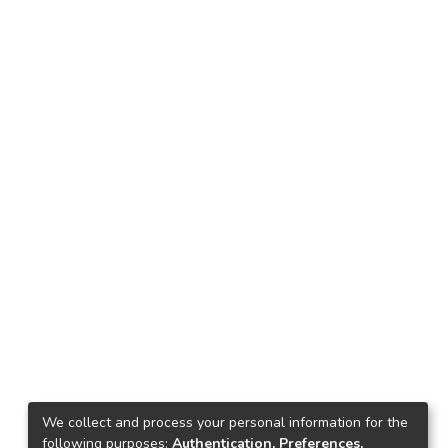
We collect and process your personal information for the
following purposes:
Authentication, Preferences,