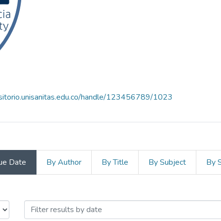
ositorio.unisanitas.edu.co/handle/123456789/1023
ue Date
By Author
By Title
By Subject
By 
lud Keralty by Issue Date