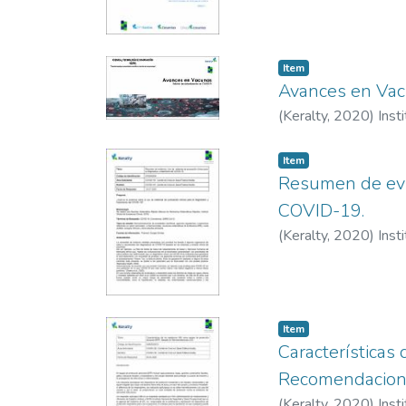
Item
Avances en Vac
(
Keralty
,
2020
)
Inst
Item
Resumen de evid
COVID-19.
(
Keralty
,
2020
)
Inst
Item
Características
Recomendacio
(
Keralty
,
2020
)
Inst