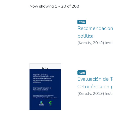
Now showing
1 - 20 of 288
Item
Recomendaciones
política.
(
Keralty
,
2019
)
Inst
No
Item
Thumbnail
Evaluación de T
Available
Cetogénica en p
(
Keralty
,
2019
)
Inst