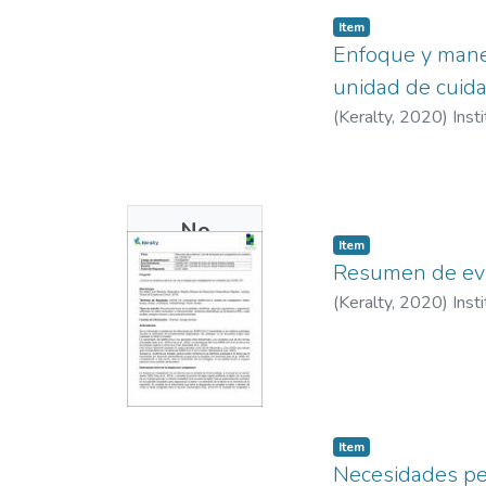
Item
Enfoque y mane
unidad de cuida
(
Keralty
,
2020
)
Inst
No
Item
Thumbnail
Resumen de evi
Available
(
Keralty
,
2020
)
Inst
Item
Necesidades per