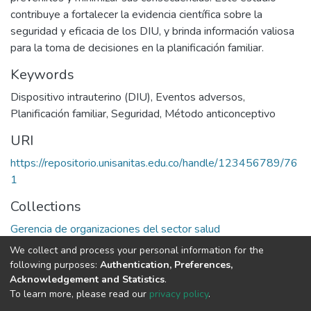
contribuye a fortalecer la evidencia científica sobre la
seguridad y eficacia de los DIU, y brinda información valiosa
para la toma de decisiones en la planificación familiar.
Keywords
Dispositivo intrauterino (DIU)
,
Eventos adversos
,
Planificación familiar
,
Seguridad
,
Método anticonceptivo
URI
https://repositorio.unisanitas.edu.co/handle/123456789/76
1
Collections
Gerencia de organizaciones del sector salud
We collect and process your personal information for the
Full item page
following purposes:
Authentication, Preferences,
Acknowledgement and Statistics
.
To learn more, please read our
privacy policy
.
DSpace software
copyright © 2002-2026
LYRASIS