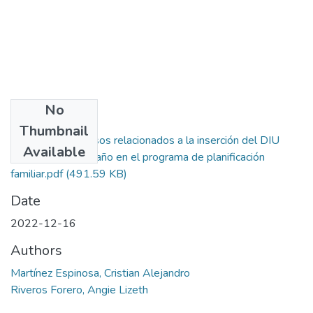
No
Files
Thumbnail
Eventos adversos relacionados a la inserción del DIU
Available
durante el primer año en el programa de planificación
familiar.pdf
(491.59 KB)
Date
2022-12-16
Authors
Martínez Espinosa, Cristian Alejandro
Riveros Forero, Angie Lizeth