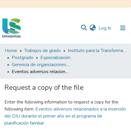
(current)
Log In
Home
Trabajos de grado
Instituto para la Transformación y el Desarrollo Sanitario - ITDS
Inicio
Web
Postgrado
Especialización
Unisanitas
Web
Gerencia de organizaciones del sector salud
Biblioteca
Eventos adversos relacionados a la inserción del DIU durante el primer año en el programa de planificación familiar
Request a copy of the file
Enter the following information to request a copy for the
following item:
Eventos adversos relacionados a la inserción
del DIU durante el primer año en el programa de
planificación familiar