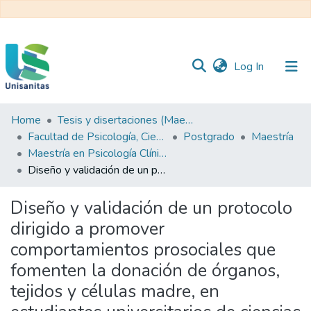
(current)
Log In
Home
Tesis y disertaciones (Maestrías)
Inicio
Web
Facultad de Psicología, Ciencias Sociales y de la Educación
Postgrado
Maestría
Unisanitas
Web
Maestría en Psicología Clínica y de la Salud
Biblioteca
Diseño y validación de un protocolo dirigido a promover comportamientos prosociales que fomenten la donación de órganos, tejidos y células madre, en estudiantes universitarios de ciencias de la salud en Bogotá- PRODOS.
Diseño y validación de un protocolo
dirigido a promover
comportamientos prosociales que
fomenten la donación de órganos,
tejidos y células madre, en