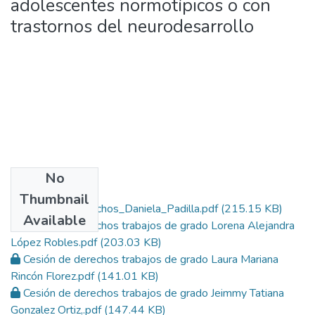
adolescentes normotípicos o con
trastornos del neurodesarrollo
No
Files
Thumbnail
Cesión de derechos_Daniela_Padilla.pdf
(215.15 KB)
Available
Cesión de derechos trabajos de grado Lorena Alejandra
López Robles.pdf
(203.03 KB)
Cesión de derechos trabajos de grado Laura Mariana
Rincón Florez.pdf
(141.01 KB)
Cesión de derechos trabajos de grado Jeimmy Tatiana
Gonzalez Ortiz,.pdf
(147.44 KB)