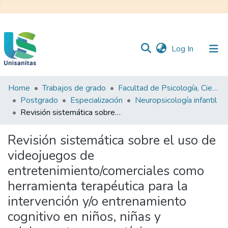
(current)
Log In
Home
Trabajos de grado
Facultad de Psicología, Ciencias Sociales y de la Educación
Inicio
Web
Postgrado
Especialización
Neuropsicología infantil
Unisanitas
Web
Revisión sistemática sobre el uso de videojuegos de entretenimiento/comerciales como herramienta terapéutica para la intervención y/o entrenamiento cognitivo en niños, niñas y adolescentes normotípicos o con trastornos del neurodesarrollo
Biblioteca
Revisión sistemática sobre el uso de
videojuegos de
entretenimiento/comerciales como
herramienta terapéutica para la
intervención y/o entrenamiento
cognitivo en niños, niñas y