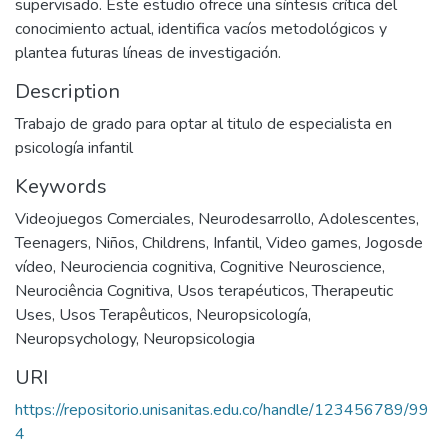
supervisado. Este estudio ofrece una síntesis crítica del
conocimiento actual, identifica vacíos metodológicos y
plantea futuras líneas de investigación.
Description
Trabajo de grado para optar al titulo de especialista en
psicología infantil
Keywords
Videojuegos Comerciales
,
Neurodesarrollo
,
Adolescentes
,
Teenagers
,
Niños
,
Childrens
,
Infantil
,
Video games
,
Jogosde
vídeo
,
Neurociencia cognitiva
,
Cognitive Neuroscience
,
Neurociência Cognitiva
,
Usos terapéuticos
,
Therapeutic
Uses
,
Usos Terapêuticos
,
Neuropsicología
,
Neuropsychology
,
Neuropsicologia
URI
https://repositorio.unisanitas.edu.co/handle/123456789/99
4