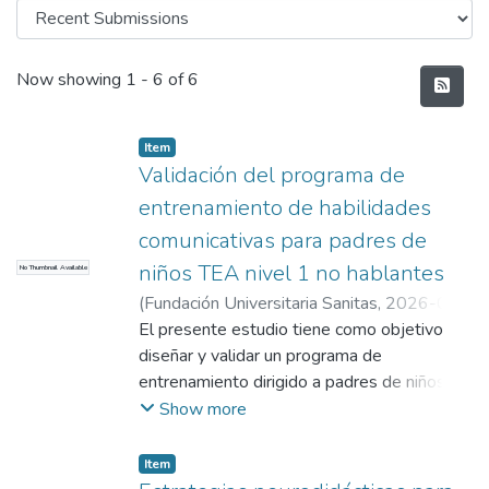
Recent Submissions
Now showing
1 - 6 of 6
Item
Validación del programa de
entrenamiento de habilidades
comunicativas para padres de
niños TEA nivel 1 no hablantes
No Thumbnail Available
(
Fundación Universitaria Sanitas
,
2026-07-
03
El presente estudio tiene como objetivo
)
Charry Huertas, María Alejandra
;
Marchan Plata, María José
diseñar y validar un programa de
;
Galarza Osorio,
Paula Lorena
entrenamiento dirigido a padres de niños
;
Yaya Guantivar, Paula Andrea
;
Orozco Velasquez, Diana Maryury
con Trastorno del Espectro Autista (TEA)
;
Acosta
Show more
Balcazar, Jairo Andres; asesor metodológico
nivel 1 no hablantes, con el fin de fortalecer
y teórico
sus competencias en comunicación e
Item
interacción. La investigación se enmarca en