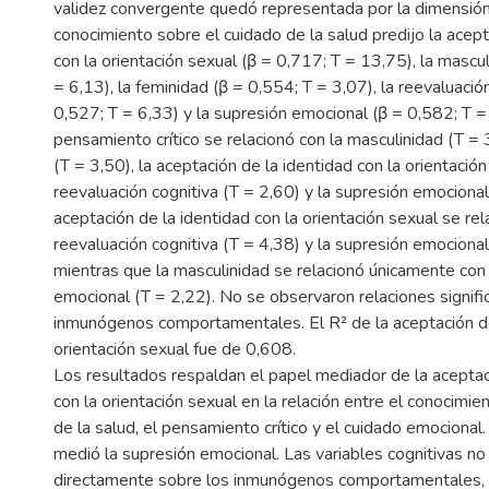
validez convergente quedó representada por la dimensión d
conocimiento sobre el cuidado de la salud predijo la acept
con la orientación sexual (β = 0,717; T = 13,75), la mascu
= 6,13), la feminidad (β = 0,554; T = 3,07), la reevaluació
0,527; T = 6,33) y la supresión emocional (β = 0,582; T = 
pensamiento crítico se relacionó con la masculinidad (T = 
(T = 3,50), la aceptación de la identidad con la orientación
reevaluación cognitiva (T = 2,60) y la supresión emocional
aceptación de la identidad con la orientación sexual se rel
reevaluación cognitiva (T = 4,38) y la supresión emocional
mientras que la masculinidad se relacionó únicamente con 
emocional (T = 2,22). No se observaron relaciones signific
inmunógenos comportamentales. El R² de la aceptación de
orientación sexual fue de 0,608.
Los resultados respaldan el papel mediador de la aceptac
con la orientación sexual en la relación entre el conocimie
de la salud, el pensamiento crítico y el cuidado emocional
medió la supresión emocional. Las variables cognitivas no
directamente sobre los inmunógenos comportamentales, l