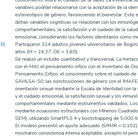
conocimiento sobre el cuidado de la salud. La evidencia s
variables podrían relacionarse con la aceptación de la iden
estereotipos de género, favoreciendo el bienestar. Este 
dichas variables cognitivas se relacionan con los inmunóg
comportamentales, la satisfacción y el cuidado de la salud
emocional, considerando los factores identitarios como m
KB)
Participaron 314 adultos jóvenes universitarios de Bogot
años (M = 24,37; DE = 3,60).
Se realizó un estudio cuantitativo y transversal. La metac
con el MAI; el pensamiento crítico con el Inventario de Dis
Pensamiento Crítico; el conocimiento sobre el cuidado de 
SAHLSA-50; las construcciones de género con el IMAFE; l
orientación sexual mediante la Escala de Identidad con la 
y el cuidado emocional, la satisfacción sexual y los inmu
comportamentales mediante instrumentos validados. Los 
mediante ecuaciones estructurales con Mínimos Cuadrado
SEM), utilizando SmartPLS 4 y bootstrapping de 5.000 it
El modelo presentó un ajuste adecuado (SRMR = 0,102).
mostraron consistencia interna aceptable, excepto el pens