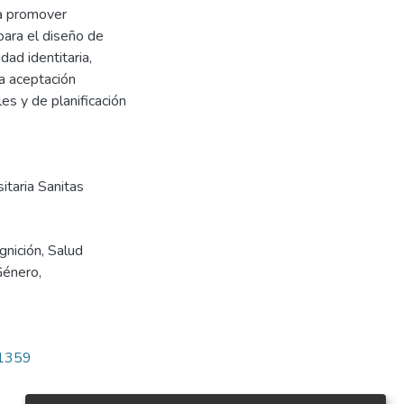
ra promover
para el diseño de
dad identitaria,
la aceptación
es y de planificación
sitaria Sanitas
gnición
,
Salud
Género
,
/1359