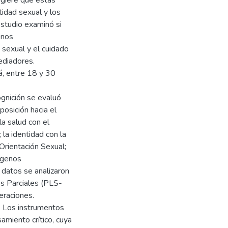
ugiere que estas
tidad sexual y los
estudio examinó si
enos
 sexual y el cuidado
ediadores.
á, entre 18 y 30
ognición se evaluó
posición hacia el
la salud con el
a identidad con la
Orientación Sexual;
nógenos
datos se analizaron
s Parciales (PLS-
eraciones.
 Los instrumentos
amiento crítico, cuya