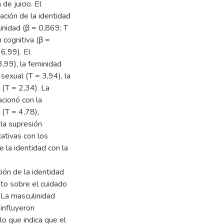
e juicio. El
ación de la identidad
linidad (β = 0,869; T
n cognitiva (β =
6,99). El
3,99), la feminidad
 sexual (T = 3,94), la
 (T = 2,34). La
acionó con la
 (T = 4,78),
la supresión
ativas con los
 la identidad con la
ión de la identidad
nto sobre el cuidado
. La masculinidad
 influyeron
o que indica que el