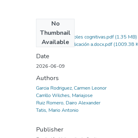
No
Files
Thumbnail
Influencia de variables cognitivas.pdf
(1.35 MB)
Available
Licencia de publicación a.docx.pdf
(1009.38 
Date
2026-06-09
Authors
Garcia Rodriguez, Carmen Leonor
Carrillo Wilches, Mariajose
Ruiz Romero, Dairo Alexander
Tatis, Mario Antonio
Publisher