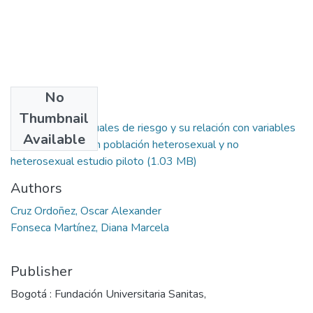
No
Files
Thumbnail
Conductas sexuales de riesgo y su relación con variables
Available
interpersonales en población heterosexual y no
heterosexual estudio piloto
(1.03 MB)
Authors
Cruz Ordoñez, Oscar Alexander
Fonseca Martínez, Diana Marcela
Publisher
Bogotá : Fundación Universitaria Sanitas,